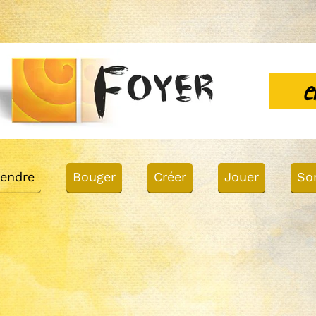
e
endre
Bouger
Créer
Jouer
Sor