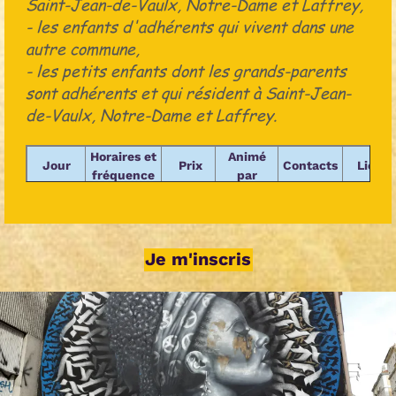
Saint-Jean-de-Vaulx, Notre-Dame et Laffrey,
- les enfants d'adhérents qui vivent dans une
autre commune,
- les petits enfants dont les grands-parents
sont adhérents et qui résident à Saint-Jean-
de-Vaulx, Notre-Dame et Laffrey.
Horaires et
Animé
Jour
Prix
Contacts
Lieu
fréquence
par
Variable
Pendant
En
en
Les
les
Contacter
fonction
Occasionnel
fonction
bénévoles
Je m'inscris
vacances
le foyer
des
des
du foyer
scolaires
sorties
sorties