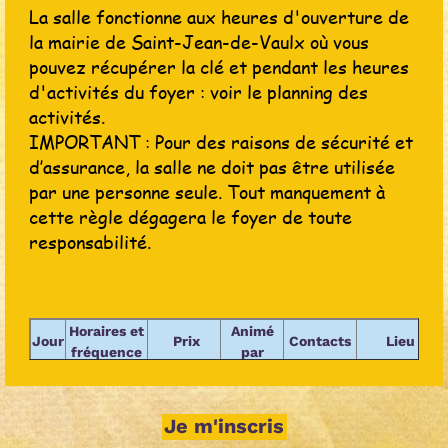
La salle fonctionne aux heures d'ouverture de
la mairie de Saint-Jean-de-Vaulx où vous
pouvez récupérer la clé et pendant les heures
d'activités du foyer : voir le planning des
activités.
IMPORTANT : Pour des raisons de sécurité et
d’assurance, la salle ne doit pas être utilisée
par une personne seule. Tout manquement à
cette règle dégagera le foyer de toute
responsabilité.
Horaires et
Animé
Jour
Prix
Contacts
Lieu
fréquence
par
Aux heures
d'ouverture
de la
Je m'inscris
Paul
mairie et
Cotisation
06 84 18