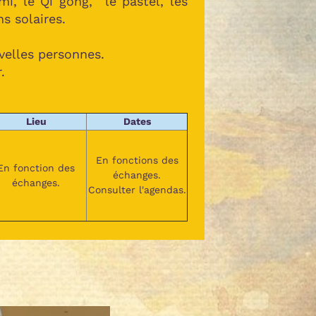
mi, le Qi gong, le pastel, les
s solaires.
uvelles personnes.
.
Lieu
Dates
En fonctions des
En fonction des
échanges.
échanges.
Consulter l'agendas.