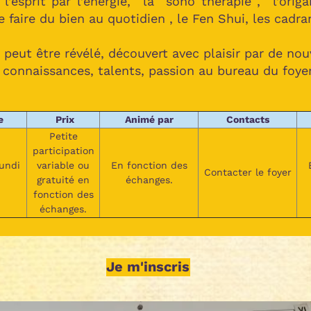
l’esprit par l’énergie, la sono thérapie , l’origa
 faire du bien au quotidien , le Fen Shui, les cadran
r peut être révélé, découvert avec plaisir par de no
s connaissances, talents, passion au bureau du foyer
e
Prix
Animé par
Contacts
Petite
participation
lundi
variable ou
En fonction des
Contacter le foyer
gratuité en
échanges.
fonction des
échanges.
Je m'inscris