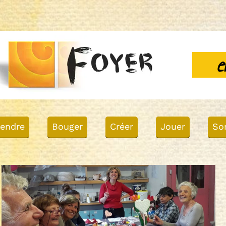
e
endre
Bouger
Créer
Jouer
Sor