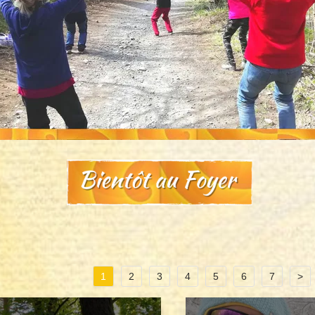
1
2
3
4
5
6
7
>