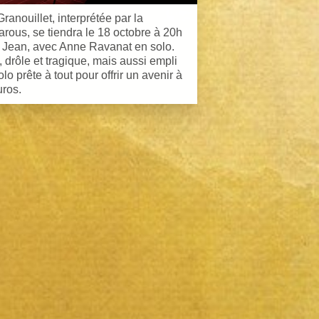
anouillet, interprétée par la
ous, se tiendra le 18 octobre à 20h
St Jean, avec Anne Ravanat en solo.
, drôle et tragique, mais aussi empli
o prête à tout pour offrir un avenir à
uros.