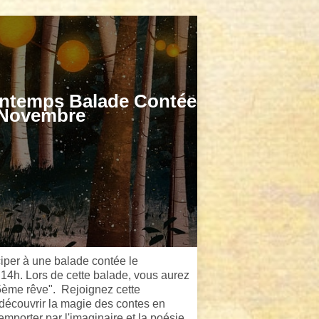
rintemps Balade Contée
 Novembre
iciper à une balade contée le
4h. Lors de cette balade, vous aurez
"5ème rêve". Rejoignez cette
découvrir la magie des contes en
 emporter par l'imaginaire et la poésie