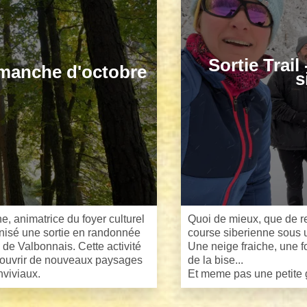
Sortie Trail
manche d'octobre
s
e, animatrice du foyer culturel
Quoi de mieux, que de re
nisé une sortie en randonnée
course siberienne sous
de Valbonnais. Cette activité
Une neige fraiche, une f
couvrir de nouveaux paysages
de la bise...
viviaux.
Et meme pas une petite g