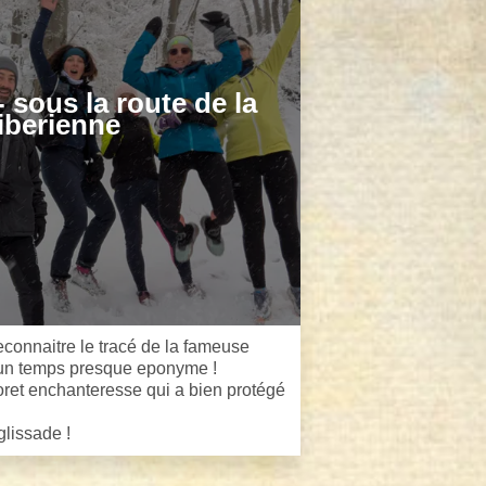
 - sous la route de la
iberienne
connaitre le tracé de la fameuse
 un temps presque eponyme !
oret enchanteresse qui a bien protégé
lissade !