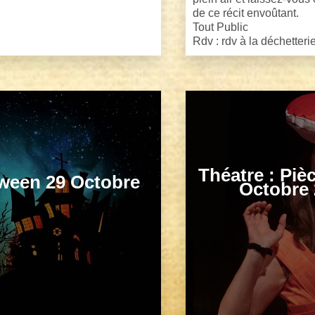
de ce récit envoûtant.
Tout Public
Rdv : rdv à la déchetter
Théatre : Piè
ween 29 Octobre
Octobre 