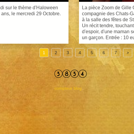
idi sur le thème d'Haloween
La pièce Zoom de Gille Gr
 ans, le mercredi 29 Octobre.
compagnie des Chats-Gar
à la salle des fêtes de 
Un récit tendre, touchant
d'espoir, d'une maman sol
un garçon. Entrée : 10 e
1
2
3
4
5
6
7
>
compteur blog