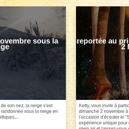
ovembre sous la
reportée au p
ige
2
t de son nez, la neige s'est
Ketty, vous invite à part
e randonnée sous la neige en
dimanche 2 novembre à 1
fiques...
l'occasion d'écouter le 
expérience unique pour 
plein air et laissez-vous