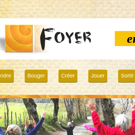
e
ndre
Bouger
Créer
Jouer
Sortir