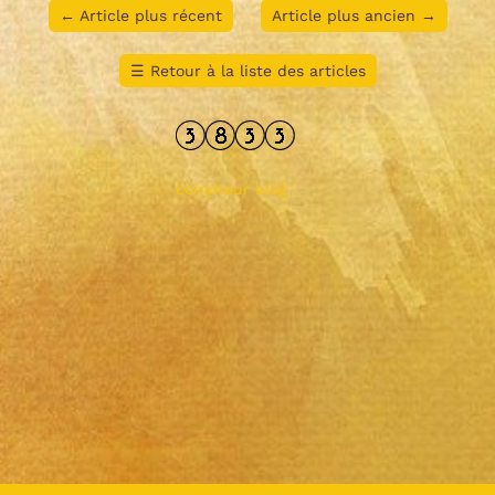
←
Article plus récent
Article plus ancien
→
☰
Retour à la liste des articles
compteur blog