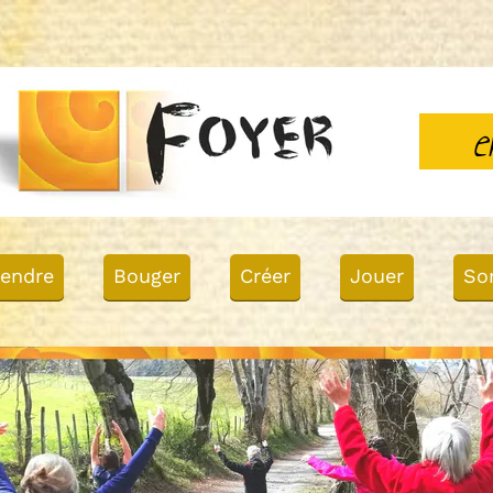
e
endre
Bouger
Créer
Jouer
Sor