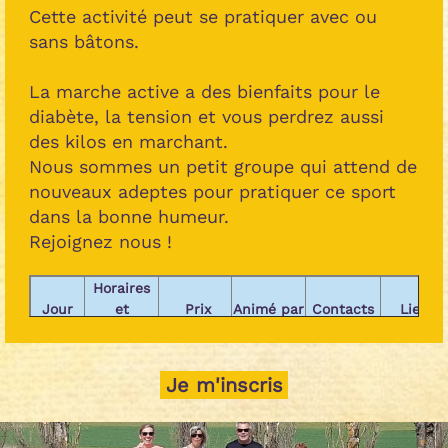
Cette activité peut se pratiquer avec ou
sans bâtons.
La marche active a des bienfaits pour le
diabète, la tension et vous perdrez aussi
des kilos en marchant.
Nous sommes un petit groupe qui attend de
nouveaux adeptes pour pratiquer ce sport
dans la bonne humeur.
Rejoignez nous !
Horaires
Jour
et
Prix
Animé par
Contacts
Lieu
fréquence
Parking
Cotisation
Patricia
cimetière
Je m'inscris
9h -
07 86 83
Samedi
annuelle
BLANCHE-
Notre-
10h30
56 07
du foyer
MANCHE
Dame-
de-Vaulx