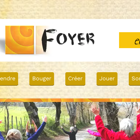
e
endre
Bouger
Créer
Jouer
Sor